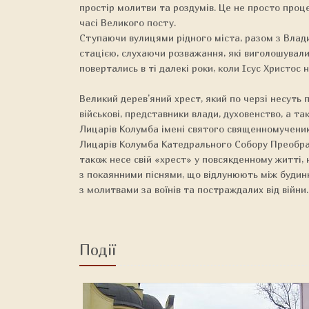
простір молитви та роздумів. Це не просто процес
часі Великого посту.
Ступаючи вулицями рідного міста, разом з Влад
стацією, слухаючи розважання, які виголошували 
повертались в ті далекі роки, коли Ісус Христос
Великий дерев’яний хрест, який по черзі несуть п
військові, представники влади, духовенство, а та
Лицарів Колумба імені святого священномученик
Лицарів Колумба Катедрального Собору Преобра
також несе свій «хрест» у повсякденному житті,
з покаянними піснями, що відлунюють між будин
з молитвами за воїнів та постраждалих від війни.
Події