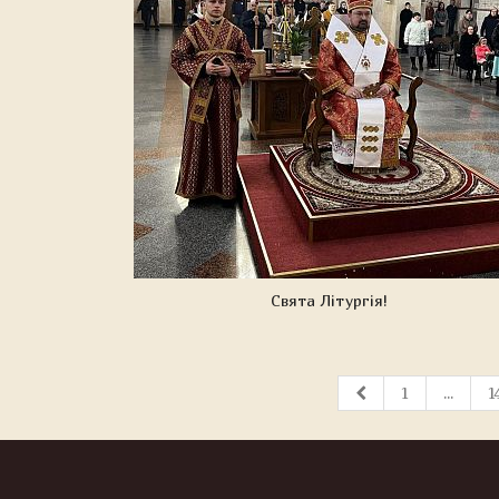
Свята Літургія!
1
...
1