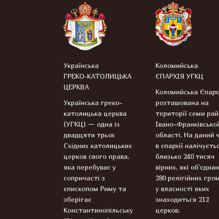
Українська
Коломийська
ГРЕКО-КАТОЛИЦЬКА
ЄПАРХІЯ УГКЦ
ЦЕРКВА
Коломийська Єпарх
Українська греко-
розташована на
католицька церква
території семи рай
(УГКЦ) — одна із
Івано-Франківської
двадцяти трьох
області. На даний 
Східних католицьких
в єпархії налічуєть
церков свого права,
близько 240 тисяч
яка перебуває у
вірних, які об’єднан
сопричасті з
280 релігійних гром
єпископом Риму та
у власності яких
зберігає
знаходиться 212
Константинопільську
церков.