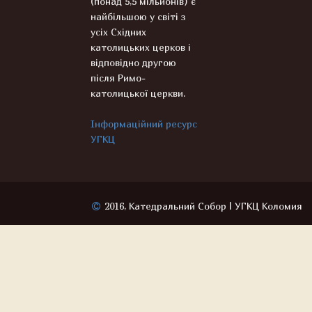
(понад 5,5 мільйонів) є
найбільшою у світі з
усіх Східних
католицьких церков і
відповідно другою
після Римо-
католицької церкви.
Інформаційний ресурс
УГКЦ
2016, Катедральний Собор | УГКЦ Коломия