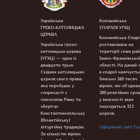
Українська
Коломийська
ГРЕКО-КАТОЛИЦЬКА
ЄПАРХІЯ УГКЦ
ЦЕРКВА
Коломийська Єпарх
Українська греко-
розташована на
католицька церква
території семи рай
(УГКЦ) — одна із
Івано-Франківської
двадцяти трьох
області. На даний 
Східних католицьких
в єпархії налічуєть
церков свого права,
близько 240 тисяч
яка перебуває у
вірних, які об’єднан
сопричасті з
280 релігійних гром
єпископом Риму та
у власності яких
зберігає
знаходиться 212
Константинопільську
церков.
(Візантійську)
літургійну традицію.
Офіційний сайт Єпа
За кількістю вірних