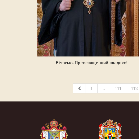
Вітаємо, Преосвященний владико!
1
...
111
112