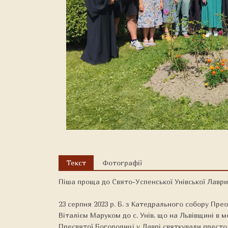
Текст
Фотографії
Піша проща до Свято-Успенської Унівської Лаври
23 серпня 2023 р. Б. з Катедрального собору Пре
Віталієм Маруком до с. Унів, що на Львівщині в 
Пресвятої Богородиці у Лаврі святкували престо