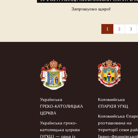
Запрошуємо щиро!
1
2
3
Українська
Коломийська
ГРЕКО-КАТОЛИЦЬКА
ЄПАРХІЯ УГКЦ
ЦЕРКВА
Коломийська Єпарх
Українська греко-
розташована на
католицька церква
території семи рай
(УГКЦ) — одна із
Івано-Франківської