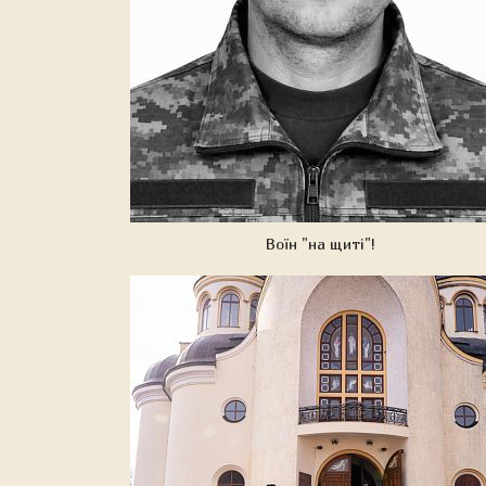
Воїн "на щиті"!