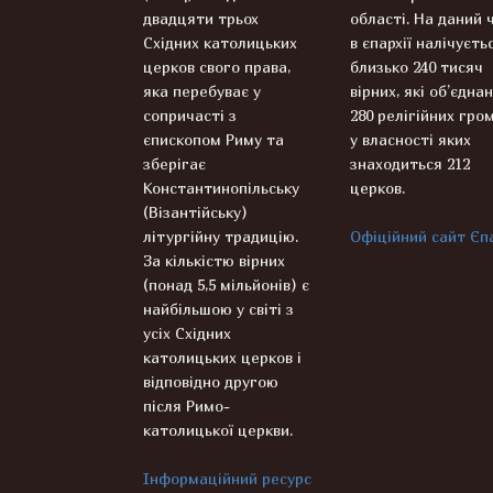
двадцяти трьох
області. На даний 
Східних католицьких
в єпархії налічуєть
церков свого права,
близько 240 тисяч
яка перебуває у
вірних, які об’єднан
сопричасті з
280 релігійних гром
єпископом Риму та
у власності яких
зберігає
знаходиться 212
Константинопільську
церков.
(Візантійську)
літургійну традицію.
Офіційний сайт Єпа
За кількістю вірних
(понад 5,5 мільйонів) є
найбільшою у світі з
усіх Східних
католицьких церков і
відповідно другою
після Римо-
католицької церкви.
Інформаційний ресурс