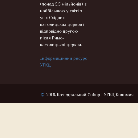
(понад 5,5 мільйонів) є
найбільшою у світі з
усіх Східних
католицьких церков і
відповідно другою
після Римо-
католицької церкви.
Інформаційний ресурс
УГКЦ
2016, Катедральний Собор | УГКЦ Коломия