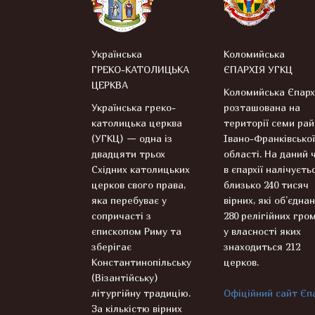
Українська
Коломийська
ГРЕКО-КАТОЛИЦЬКА
ЄПАРХІЯ УГКЦ
ЦЕРКВА
Коломийська Єпарх
Українська греко-
розташована на
католицька церква
території семи рай
(УГКЦ) — одна із
Івано-Франківської
двадцяти трьох
області. На даний 
Східних католицьких
в єпархії налічуєть
церков свого права,
близько 240 тисяч
яка перебуває у
вірних, які об’єднан
сопричасті з
280 релігійних гром
єпископом Риму та
у власності яких
зберігає
знаходиться 212
Константинопільську
церков.
(Візантійську)
літургійну традицію.
Офіційний сайт Єпа
За кількістю вірних