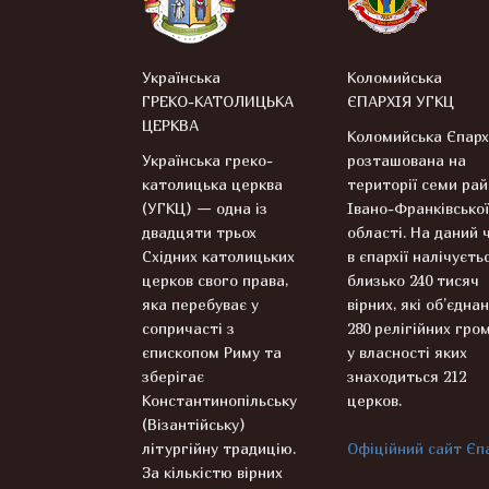
Українська
Коломийська
ГРЕКО-КАТОЛИЦЬКА
ЄПАРХІЯ УГКЦ
ЦЕРКВА
Коломийська Єпарх
Українська греко-
розташована на
католицька церква
території семи рай
(УГКЦ) — одна із
Івано-Франківської
двадцяти трьох
області. На даний 
Східних католицьких
в єпархії налічуєть
церков свого права,
близько 240 тисяч
яка перебуває у
вірних, які об’єднан
сопричасті з
280 релігійних гром
єпископом Риму та
у власності яких
зберігає
знаходиться 212
Константинопільську
церков.
(Візантійську)
літургійну традицію.
Офіційний сайт Єпа
За кількістю вірних