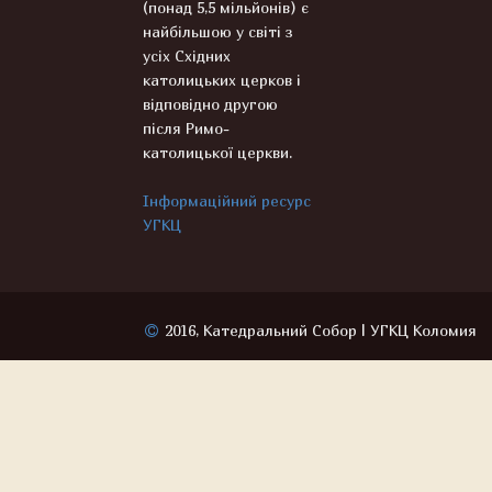
(понад 5,5 мільйонів) є
найбільшою у світі з
усіх Східних
католицьких церков і
відповідно другою
після Римо-
католицької церкви.
Інформаційний ресурс
УГКЦ
2016, Катедральний Собор | УГКЦ Коломия