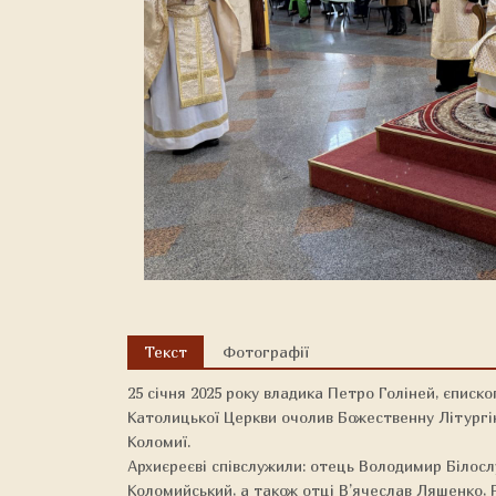
Текст
Фотографії
25 січня 2025 року владика Петро Голіней, єписко
Католицької Церкви очолив Божественну Літург
Коломиї.
Архиєреєві співслужили: отець Володимир Білос
Коломийський, а також отці В’ячеслав Ляшенко, 