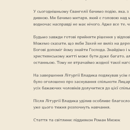
У сьогоднішньому Євангелії бачимо подію, яка, з 
дивною. Ми бачимо митаря, який є головою над ми
водночас насправді не має нічого. Адже все те, 
Будьмо завжди готові прийняти рішення у відпов
Можемо сказати, що якби Захей не виліз на дерев
Богові допоміг йому знайти Господа. Знайдімо і 
християнському житті може бути дуже багато, ал
останньою. Тому не втрачаймо жодної такої наго
На завершення Літургії Владика подякував усім 
було оголошено про заснування спільноти Лицар
усіх бажаючих чоловіків долучитися до цієї спіль
Після Літургії Владика уділив особливе благосло
уже цього тижня розпочнуть навчання.
Стаття та світлини: піддиякон Роман Мизюк