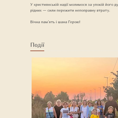
У християнській надії молимося за упокій його д
рідних — сили пережити непоправну втрату.
Вічна пам’ять і шана Герою!
Події