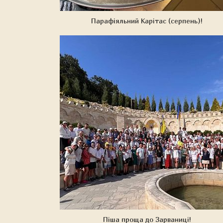
Парафіяльний Карітас (серпень)!
Піша проща до Зарваниці!