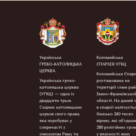
Українська
Коломийська
ГРЕКО-КАТОЛИЦЬКА
ЄПАРХІЯ УГКЦ
ЦЕРКВА
Коломийська Єпарх
Українська греко-
розташована на
католицька церква
території семи рай
(УГКЦ) — одна із
Івано-Франківської
двадцяти трьох
області. На даний 
Східних католицьких
в єпархії налічуєть
церков свого права,
близько 240 тисяч
яка перебуває у
вірних, які об’єднан
сопричасті з
280 релігійних гром
єпископом Риму та
у власності яких