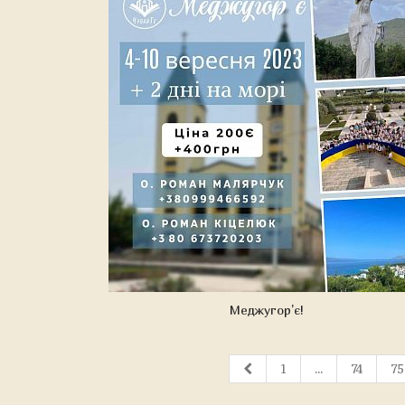
Меджугор'є!
1
...
74
75