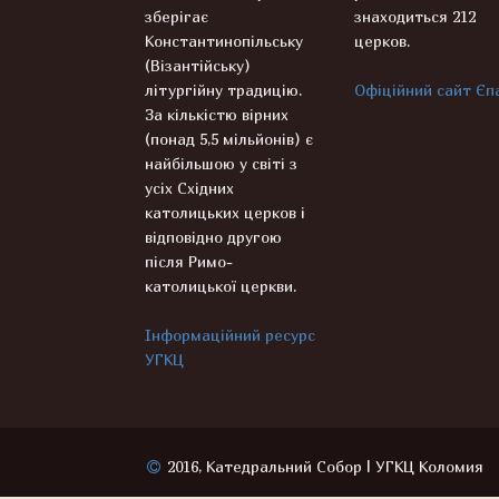
зберігає
знаходиться 212
Константинопільську
церков.
(Візантійську)
літургійну традицію.
Офіційний сайт Єпа
За кількістю вірних
(понад 5,5 мільйонів) є
найбільшою у світі з
усіх Східних
католицьких церков і
відповідно другою
після Римо-
католицької церкви.
Інформаційний ресурс
УГКЦ
2016, Катедральний Собор | УГКЦ Коломия