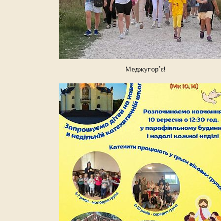
Меджугор'є!