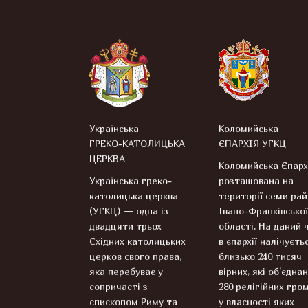
Українська
Коломийська
ГРЕКО-КАТОЛИЦЬКА
ЄПАРХІЯ УГКЦ
ЦЕРКВА
Коломийська Єпарх
Українська греко-
розташована на
католицька церква
території семи рай
(УГКЦ) — одна із
Івано-Франківської
двадцяти трьох
області. На даний 
Східних католицьких
в єпархії налічуєть
церков свого права,
близько 240 тисяч
яка перебуває у
вірних, які об’єднан
сопричасті з
280 релігійних гром
єпископом Риму та
у власності яких