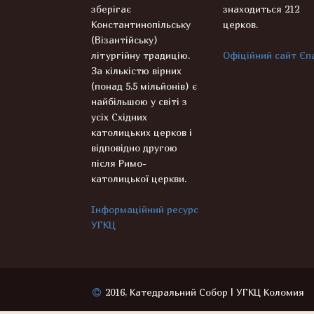
зберігає
знаходиться 212
Константинопільську
церков.
(Візантійську)
літургійну традицію.
Офіційний сайт Єпа
За кількістю вірних
(понад 5,5 мільйонів) є
найбільшою у світі з
усіх Східних
католицьких церков і
відповідно другою
після Римо-
католицької церкви.
Інформаційний ресурс
УГКЦ
2016, Катедральний Собор | УГКЦ Коломия