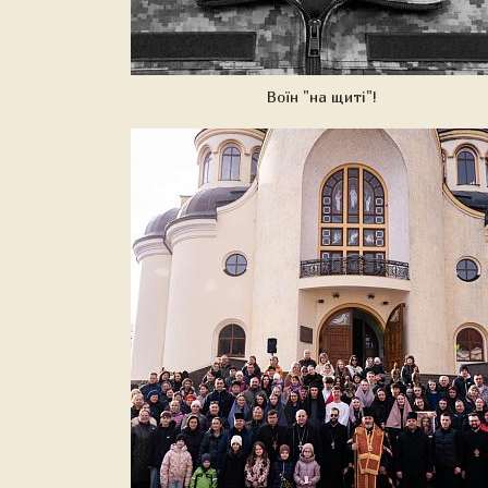
Воїн "на щиті"!