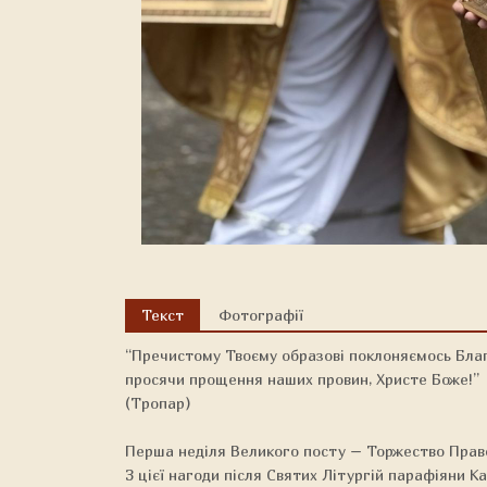
Текст
Фотографії
“Пречистому Твоєму образові поклоняємось Благ
просячи прощення наших провин, Христе Боже!”
(Тропар)
Перша неділя Великого посту – Торжество Право
З цієї нагоди після Святих Літургій парафіяни