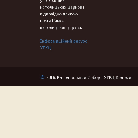
усіх Східних
католицьких церков і
відповідно другою
після Римо-
католицької церкви.
Інформаційний ресурс
УГКЦ
2016, Катедральний Собор | УГКЦ Коломия