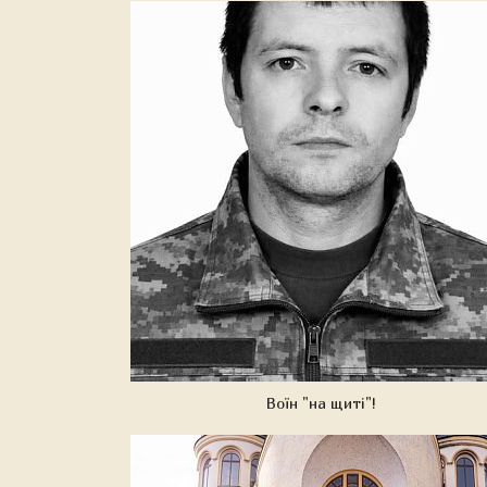
Воїн "на щиті"!