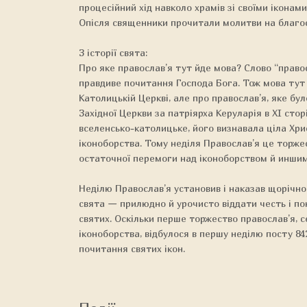
процесійний хід навколо храмів зі своїми іконами
Опісля священники прочитали молитви на благос
З історії свята:
Про яке православ’я тут йде мова? Слово “правосл
правдиве почитання Господа Бога. Тож мова тут 
Католицькій Церкві, але про православ’я, яке бул
Західної Церкви за патріярха Керуларія в XI сторі
вселенсько-католицьке, його визнавала ціла Хрис
іконоборства. Тому неділя Православ’я це торжест
остаточної перемоги над іконоборством й иншим
Неділю Православ’я установив і наказав щорічно
свята — прилюдно й урочисто віддати честь і пок
святих. Оскільки перше торжество православ’я, 
іконоборства, відбулося в першу неділю посту 84
почитання святих ікон.