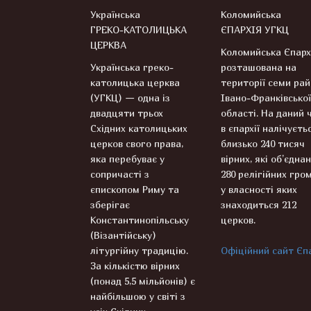
Українська
Коломийська
ГРЕКО-КАТОЛИЦЬКА
ЄПАРХІЯ УГКЦ
ЦЕРКВА
Коломийська Єпарх
Українська греко-
розташована на
католицька церква
території семи рай
(УГКЦ) — одна із
Івано-Франківської
двадцяти трьох
області. На даний 
Східних католицьких
в єпархії налічуєть
церков свого права,
близько 240 тисяч
яка перебуває у
вірних, які об’єднан
сопричасті з
280 релігійних гром
єпископом Риму та
у власності яких
зберігає
знаходиться 212
Константинопільську
церков.
(Візантійську)
літургійну традицію.
Офіційний сайт Єпа
За кількістю вірних
(понад 5,5 мільйонів) є
найбільшою у світі з