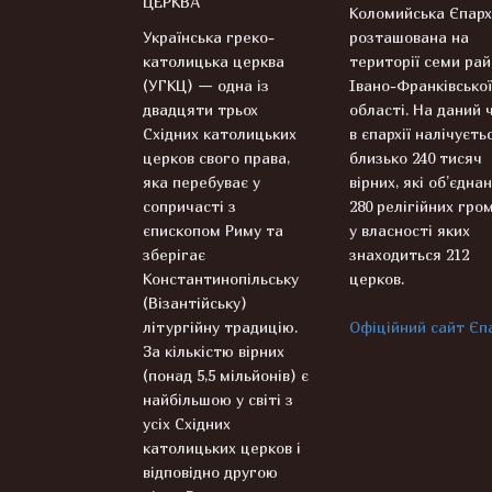
ЦЕРКВА
Коломийська Єпарх
Українська греко-
розташована на
католицька церква
території семи рай
(УГКЦ) — одна із
Івано-Франківської
двадцяти трьох
області. На даний 
Східних католицьких
в єпархії налічуєть
церков свого права,
близько 240 тисяч
яка перебуває у
вірних, які об’єднан
сопричасті з
280 релігійних гром
єпископом Риму та
у власності яких
зберігає
знаходиться 212
Константинопільську
церков.
(Візантійську)
літургійну традицію.
Офіційний сайт Єпа
За кількістю вірних
(понад 5,5 мільйонів) є
найбільшою у світі з
усіх Східних
католицьких церков і
відповідно другою