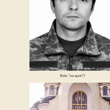
Воїн "на щиті"!