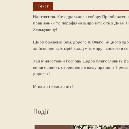
Текст
Настоятель Катедрального собору Преображення 
працівники та парафіяни щиро вітають з Днем На
Ханькушину!
Щиро бажаємо Вам, дорога п. Ольго, міцного здоров
здійснення всіх мрій і задумів, миру і спокою в се
Хай Милостивий Господь щедро благословить Ва
винагородить сторицею за вашу працю, а Пресвя
дорогах!
Многая і благая літ!
Події