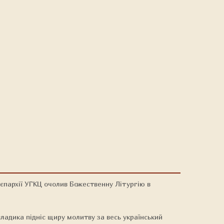
єпархії УГКЦ очолив Божественну Літургію в
ладика підніс щиру молитву за весь український