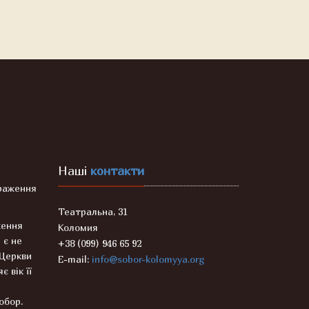
Наші
контакти
раження
Театральна, 31
ження
Коломия
 є не
+38 (099) 946 65 92
 Церкви
E-mail:
info@sobor-kolomyya.org
є вік її
Собор.