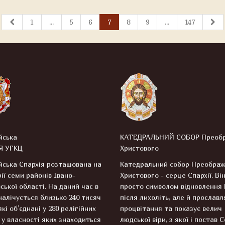
1
...
5
6
7
8
9
...
147
йська
КАТЕДРАЛЬНИЙ СОБОР Преоб
Я УГКЦ
Христового
ська Єпархія розташована на
Катедральний собор Преобра
ії семи районів Івано-
Христового - серце Єпархії. Він
ської області. На даний час в
просто символом відновлення
 налічується близько 240 тисяч
після лихоліть, але й прославля
які об’єднані у 280 релігійних
процвітання та показує велич
 у власності яких знаходиться
людської віри, з якої і постав 