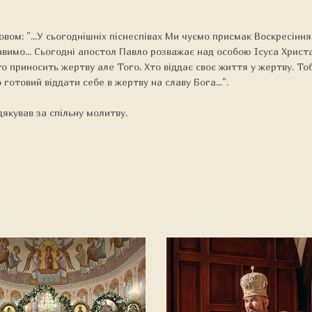
ловом: "...У сьогоднішніх піснеспівах Ми чуємо присмак Воскресінн
лавимо... Сьогодні апостол Павло розважає над особою Ісуса Христ
то приносить жертву але Того, Хто віддає своє життя у жертву. Т
готовий віддати себе в жертву на славу Бога...".
дякував за спільну молитву.