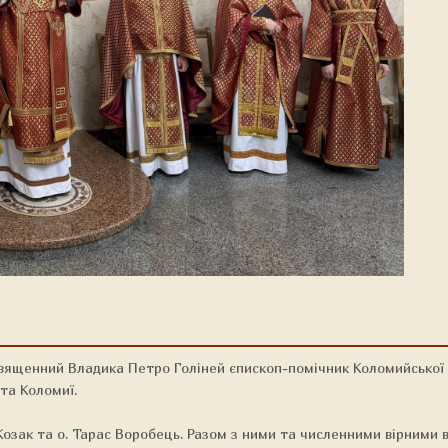
священний Владика Петро Голіней єпископ-помічник Коломийської 
та Коломиї.
Козак та о. Тарас Воробець. Разом з ними та численними вірними в