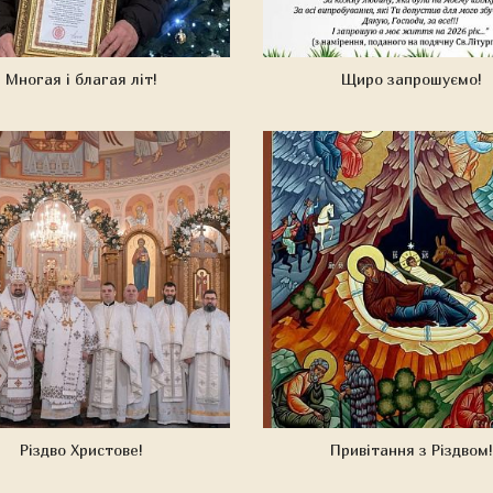
Многая і благая літ!
Щиро запрошуємо!
Різдво Христове!
Привітання з Різдвом!