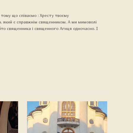
я тому що співаємо : Хресту твоєму
а, який є справжнім священником. А ми мимоволі
обто священника і священного Агнця одночасно. І