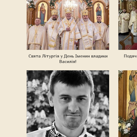
Свята Літургія у День Іменин владики
Подячн
Василія!