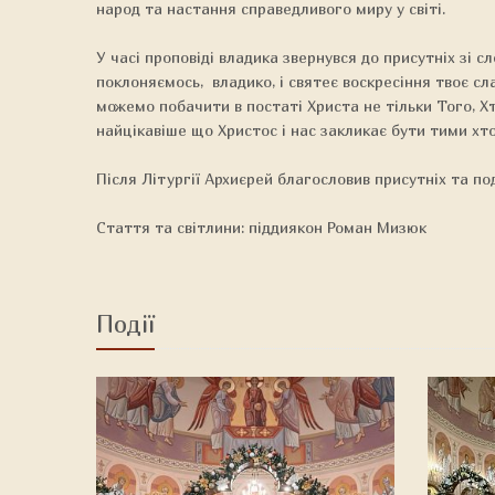
народ та настання справедливого миру у світі.
У часі проповіді владика звернувся до присутніх зі с
поклоняємось, владико, і святеє воскресіння твоє с
можемо побачити в постаті Христа не тільки Того, Х
найцікавіше що Христос і нас закликає бути тими хто 
Після Літургії Архиєрей благословив присутніх та по
Стаття та світлини: піддиякон Роман Мизюк
Події