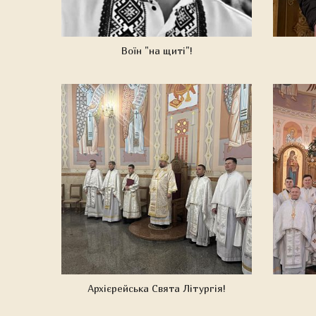
Воїн "на щиті"!
Архієрейська Свята Літургія!