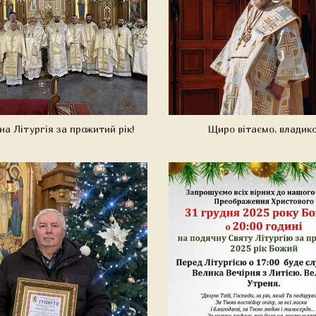
а Літургія за прожитий рік!
Щиро вітаємо, владико