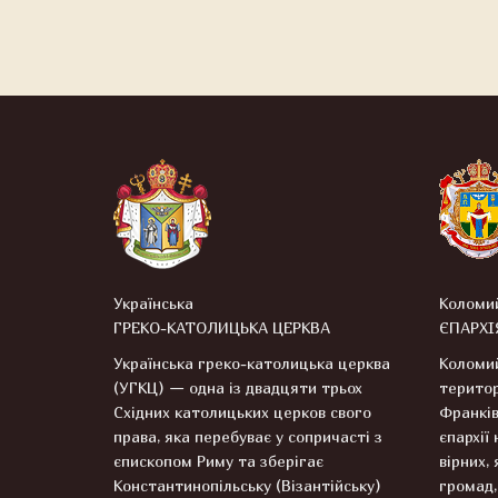
Українська
Коломи
ГРЕКО-КАТОЛИЦЬКА ЦЕРКВА
ЄПАРХІ
Українська греко-католицька церква
Коломий
(УГКЦ) — одна із двадцяти трьох
територ
Східних католицьких церков свого
Франків
права, яка перебуває у сопричасті з
єпархії
єпископом Риму та зберігає
вірних, 
Константинопільську (Візантійську)
громад,