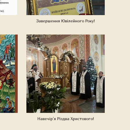
Завершення Ювілейного Року!
Навечір'я Різдва Христового!