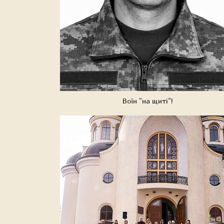
Воїн "на щиті"!