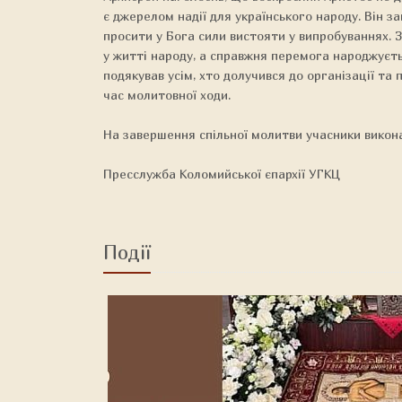
є джерелом надії для українського народу. Він за
просити у Бога сили вистояти у випробуваннях. 
у житті народу, а справжня перемога народжуєтьс
подякував усім, хто долучився до організації та 
час молитовної ходи.
На завершення спільної молитви учасники викона
Пресслужба Коломийської єпархії УГКЦ
Події