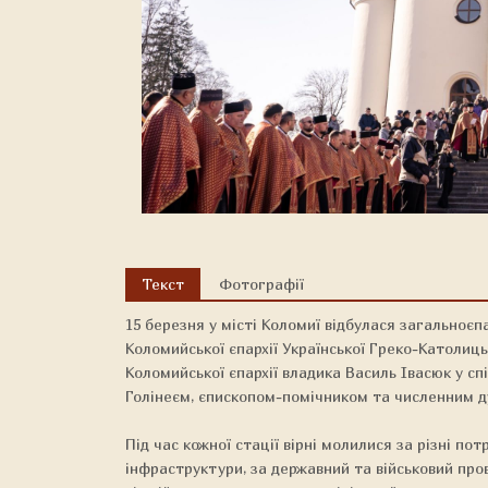
Текст
Фотографії
15 березня у місті Коломиї відбулася загальноєп
Коломийської єпархії Української Греко-Католиц
Коломийської єпархії владика Василь Івасюк у с
Голінеєм, єпископом-помічником та численним д
Під час кожної стації вірні молилися за різні пот
інфраструктури, за державний та військовий пров