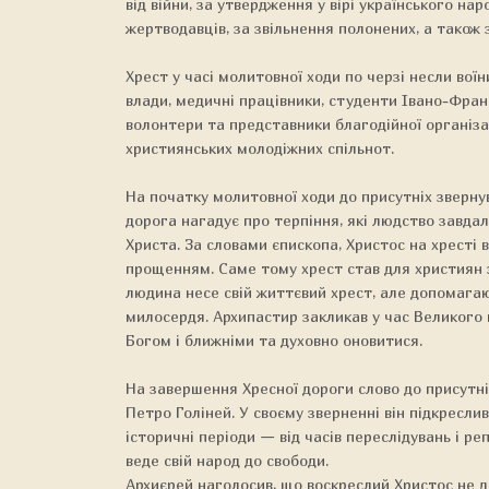
від війни, за утвердження у вірі українського нар
жертводавців, за звільнення полонених, а також 
Хрест у часі молитовної ходи по черзі несли воїн
влади, медичні працівники, студенти Івано-Франк
волонтери та представники благодійної організац
християнських молодіжних спільнот.
На початку молитовної ходи до присутніх зверну
дорога нагадує про терпіння, які людство завдал
Христа. За словами єпископа, Христос на хресті 
прощенням. Саме тому хрест став для християн 
людина несе свій життєвий хрест, але допомага
милосердя. Архипастир закликав у час Великого
Богом і ближніми та духовно оновитися.
На завершення Хресної дороги слово до присутні
Петро Голіней. У своєму зверненні він підкресли
історичні періоди — від часів переслідувань і ре
веде свій народ до свободи.
Архиєрей наголосив, що воскреслий Христос не д