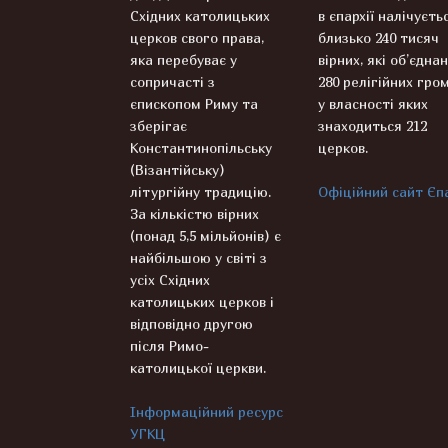
Східних католицьких
в єпархії налічуєть
церков свого права,
близько 240 тисяч
яка перебуває у
вірних, які об’єднан
сопричасті з
280 релігійних гром
єпископом Риму та
у власності яких
зберігає
знаходиться 212
Константинопільську
церков.
(Візантійську)
літургійну традицію.
Офіційний сайт Єпа
За кількістю вірних
(понад 5,5 мільйонів) є
найбільшою у світі з
усіх Східних
католицьких церков і
відповідно другою
після Римо-
католицької церкви.
Інформаційний ресурс
УГКЦ