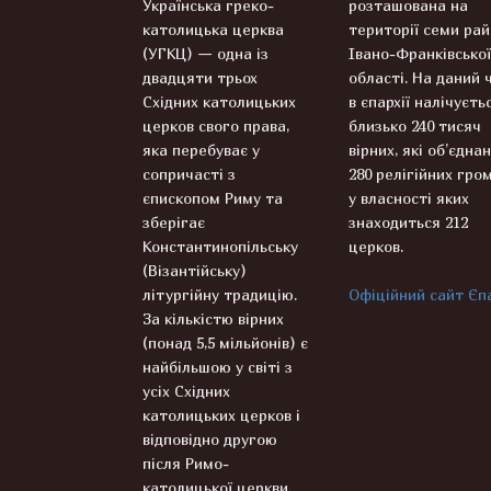
Українська греко-
розташована на
католицька церква
території семи рай
(УГКЦ) — одна із
Івано-Франківської
двадцяти трьох
області. На даний 
Східних католицьких
в єпархії налічуєть
церков свого права,
близько 240 тисяч
яка перебуває у
вірних, які об’єднан
сопричасті з
280 релігійних гром
єпископом Риму та
у власності яких
зберігає
знаходиться 212
Константинопільську
церков.
(Візантійську)
літургійну традицію.
Офіційний сайт Єпа
За кількістю вірних
(понад 5,5 мільйонів) є
найбільшою у світі з
усіх Східних
католицьких церков і
відповідно другою
після Римо-
католицької церкви.