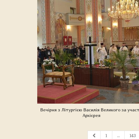
Вечірня з Літургією Василія Великого за учас
Архієрея
1
...
143