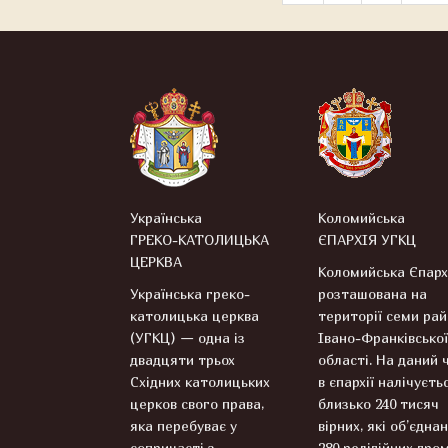
Українська
Коломийська
ГРЕКО-КАТОЛИЦЬКА
ЄПАРХІЯ УГКЦ
ЦЕРКВА
Коломийська Єпарх
Українська греко-
розташована на
католицька церква
території семи рай
(УГКЦ) — одна із
Івано-Франківської
двадцяти трьох
області. На даний 
Східних католицьких
в єпархії налічуєть
церков свого права,
близько 240 тисяч
яка перебуває у
вірних, які об’єднан
сопричасті з
280 релігійних гром