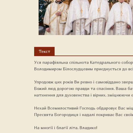
Текст
Уся парафіяльна спільнота Катедрального собор
Володимиром Білослудцевим приєднується до всі
Упродовж цих років Ви ревно і самовіддано звер
Божий люд дорогою правди та спасіння. Ваша бат
натхнення для духовенства і вірних, зміцнюючи єд
Нехай Всемилостивий Господь обдаровує Вас міц
Пресвята Богородиця і надалі покриває Вас свої
На многії і благії літа, Владико!