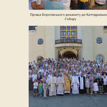
Проща Березівського деканату до Катедральн
Собору