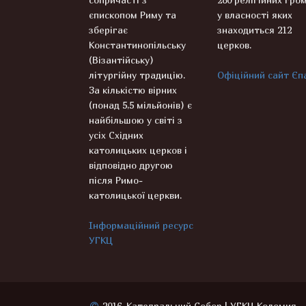
єпископом Риму та
у власності яких
зберігає
знаходиться 212
Константинопільську
церков.
(Візантійську)
літургійну традицію.
Офіційний сайт Єпа
За кількістю вірних
(понад 5,5 мільйонів) є
найбільшою у світі з
усіх Східних
католицьких церков і
відповідно другою
після Римо-
католицької церкви.
Інформаційний ресурс
УГКЦ
2016, Катедральний Собор | УГКЦ Коломия