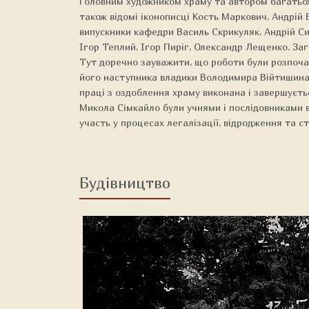
Головним художником храму та автором багатьох 
також відомі іконописці Кость Маркович, Андрій 
випускники кафедри Василь Скрикуляк, Андрій Си
Ігор Теплий, Ігор Пиріг, Олександр Лещенко. За
Тут доречно зауважити, що роботи були розпочат
його наступника владики Володимира Війтишина,
праці з оздоблення храму виконана і завершуєтьс
Микола Сімкайло були учнями і послідовниками в
участь у процесах легалізації, відродження та с
Будівництво