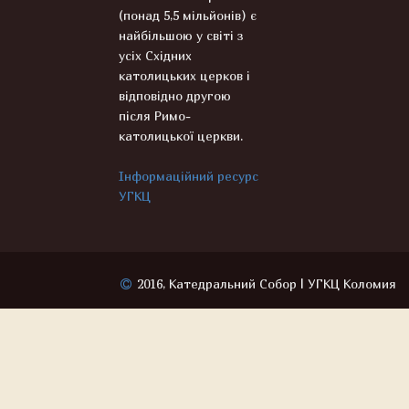
(понад 5,5 мільйонів) є
найбільшою у світі з
усіх Східних
католицьких церков і
відповідно другою
після Римо-
католицької церкви.
Інформаційний ресурс
УГКЦ
2016, Катедральний Собор | УГКЦ Коломия