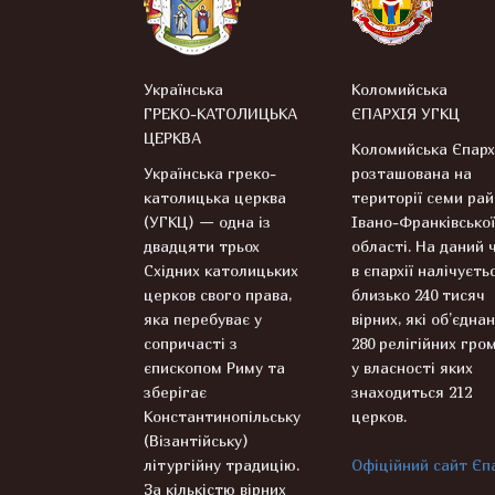
Українська
Коломийська
ГРЕКО-КАТОЛИЦЬКА
ЄПАРХІЯ УГКЦ
ЦЕРКВА
Коломийська Єпарх
Українська греко-
розташована на
католицька церква
території семи рай
(УГКЦ) — одна із
Івано-Франківської
двадцяти трьох
області. На даний 
Східних католицьких
в єпархії налічуєть
церков свого права,
близько 240 тисяч
яка перебуває у
вірних, які об’єднан
сопричасті з
280 релігійних гром
єпископом Риму та
у власності яких
зберігає
знаходиться 212
Константинопільську
церков.
(Візантійську)
літургійну традицію.
Офіційний сайт Єпа
За кількістю вірних