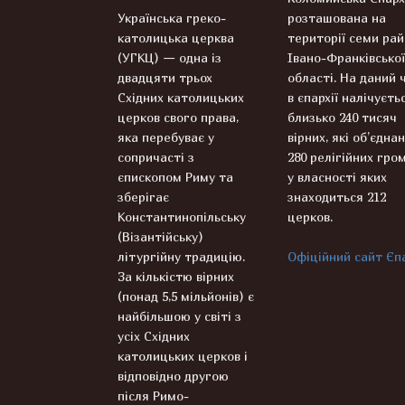
Українська греко-
розташована на
католицька церква
території семи рай
(УГКЦ) — одна із
Івано-Франківської
двадцяти трьох
області. На даний 
Східних католицьких
в єпархії налічуєть
церков свого права,
близько 240 тисяч
яка перебуває у
вірних, які об’єднан
сопричасті з
280 релігійних гром
єпископом Риму та
у власності яких
зберігає
знаходиться 212
Константинопільську
церков.
(Візантійську)
літургійну традицію.
Офіційний сайт Єпа
За кількістю вірних
(понад 5,5 мільйонів) є
найбільшою у світі з
усіх Східних
католицьких церков і
відповідно другою
після Римо-