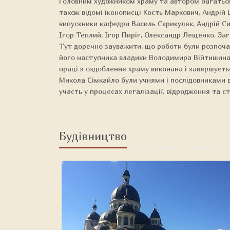
Головним художником храму та автором багатьох 
також відомі іконописці Кость Маркович, Андрій 
випускники кафедри Василь Скрикуляк, Андрій Си
Ігор Теплий, Ігор Пиріг, Олександр Лещенко. За
Тут доречно зауважити, що роботи були розпочат
його наступника владики Володимира Війтишина,
праці з оздоблення храму виконана і завершуєтьс
Микола Сімкайло були учнями і послідовниками в
участь у процесах легалізації, відродження та с
Будівництво