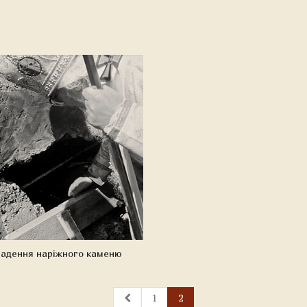
ладення наріжного каменю
1
2