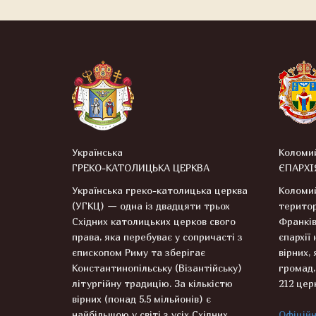
Українська
Коломи
ГРЕКО-КАТОЛИЦЬКА ЦЕРКВА
ЄПАРХІ
Українська греко-католицька церква
Коломий
(УГКЦ) — одна із двадцяти трьох
територ
Східних католицьких церков свого
Франків
права, яка перебуває у сопричасті з
єпархії
єпископом Риму та зберігає
вірних, 
Константинопільську (Візантійську)
громад,
літургійну традицію. За кількістю
212 цер
вірних (понад 5,5 мільйонів) є
найбільшою у світі з усіх Східних
Офіційн