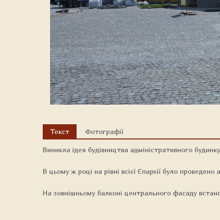
Текст
Фотографії
Виникла ідея будівництва адміністративного будинку 
В цьому ж році на рівні всієї Єпархії було провед
На зовнішньому балконі центрального фасаду встан