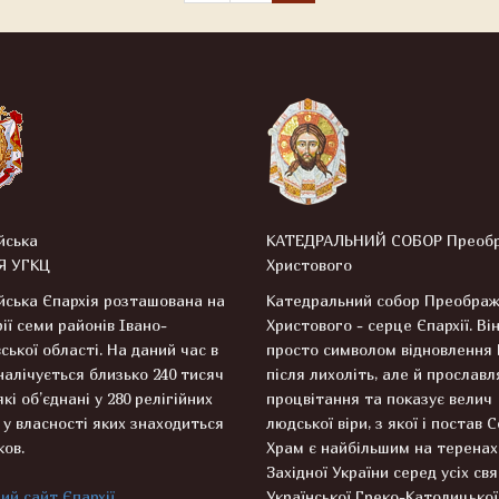
йська
КАТЕДРАЛЬНИЙ СОБОР Преоб
Я УГКЦ
Христового
ська Єпархія розташована на
Катедральний собор Преобра
ії семи районів Івано-
Христового - серце Єпархії. Він
ської області. На даний час в
просто символом відновлення
 налічується близько 240 тисяч
після лихоліть, але й прославля
які об’єднані у 280 релігійних
процвітання та показує велич
 у власності яких знаходиться
людської віри, з якої і постав 
ков.
Храм є найбільшим на теренах
Західної України серед усіх св
ий сайт Єпархії
Української Греко-Католицької