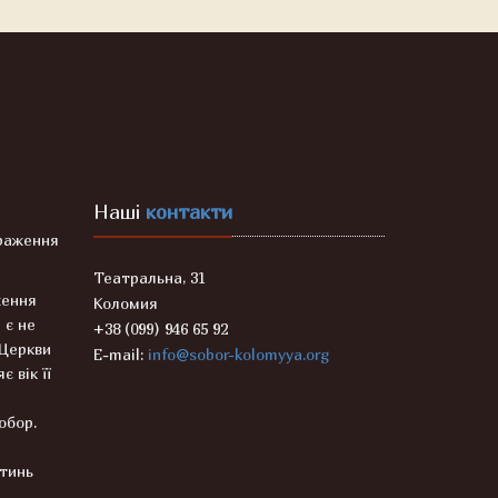
Наші
контакти
раження
Театральна, 31
ження
Коломия
 є не
+38 (099) 946 65 92
 Церкви
E-mail:
info@sobor-kolomyya.org
є вік її
Собор.
ятинь