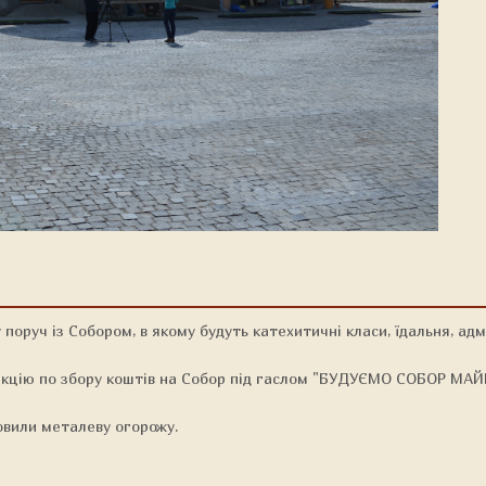
поруч із Собором, в якому будуть катехитичні класи, їдальня, ад
ено акцію по збору коштів на Собор під гаслом "БУДУЄМО СОБОР М
овили металеву огорожу.