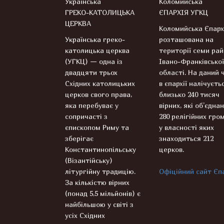
Українська
Коломийська
ГРЕКО-КАТОЛИЦЬКА
ЄПАРХІЯ УГКЦ
ЦЕРКВА
Коломийська Єпарх
Українська греко-
розташована на
католицька церква
території семи рай
(УГКЦ) — одна із
Івано-Франківської
двадцяти трьох
області. На даний 
Східних католицьких
в єпархії налічуєть
церков свого права,
близько 240 тисяч
яка перебуває у
вірних, які об’єднан
сопричасті з
280 релігійних гром
єпископом Риму та
у власності яких
зберігає
знаходиться 212
Константинопільську
церков.
(Візантійську)
літургійну традицію.
Офіційний сайт Єпа
За кількістю вірних
(понад 5,5 мільйонів) є
найбільшою у світі з
усіх Східних