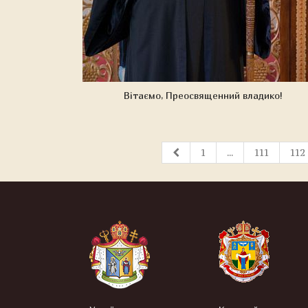
Вітаємо, Преосвященний владико!
1
...
111
112