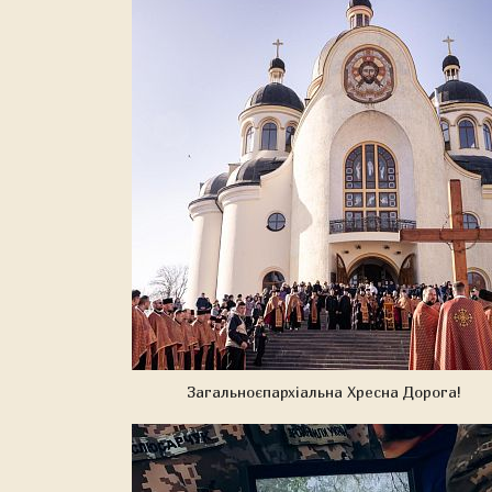
Загальноєпархіальна Хресна Дорога!