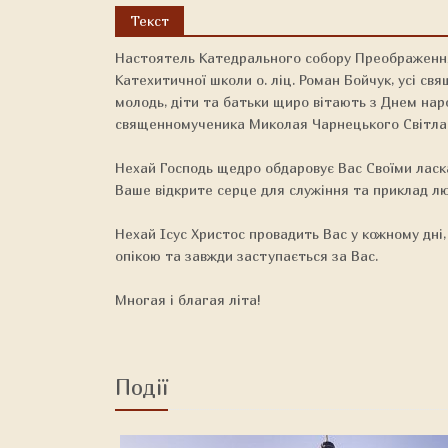
Текст
Настоятель Катедрального собору Преображення
Катехитичної школи о. ліц. Роман Бойчук, усі свя
молодь, діти та батьки щиро вітають з Днем на
священномученика Миколая Чарнецького Світла
Нехай Господь щедро обдаровує Вас Своїми ласками
Ваше відкрите серце для служіння та приклад лю
Нехай Ісус Христос провадить Вас у кожному дн
опікою та завжди заступається за Вас.
Многая і благая літа!
Події