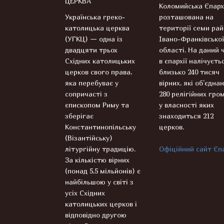
ЦЕРКВА
Коломийська Єпарх
Українська греко-
розташована на
католицька церква
території семи рай
(УГКЦ) — одна із
Івано-Франківської
двадцяти трьох
області. На даний 
Східних католицьких
в єпархії налічуєть
церков свого права,
близько 240 тисяч
яка перебуває у
вірних, які об’єднан
сопричасті з
280 релігійних гром
єпископом Риму та
у власності яких
зберігає
знаходиться 212
Константинопільську
церков.
(Візантійську)
літургійну традицію.
Офіційний сайт Єпа
За кількістю вірних
(понад 5,5 мільйонів) є
найбільшою у світі з
усіх Східних
католицьких церков і
відповідно другою