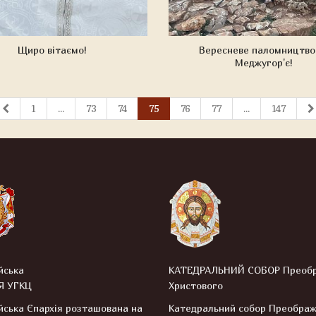
Щиро вітаємо!
Вересневе паломництво
Меджугор'є!
1
...
73
74
75
76
77
...
147
йська
КАТЕДРАЛЬНИЙ СОБОР Преоб
Я УГКЦ
Христового
ська Єпархія розташована на
Катедральний собор Преобра