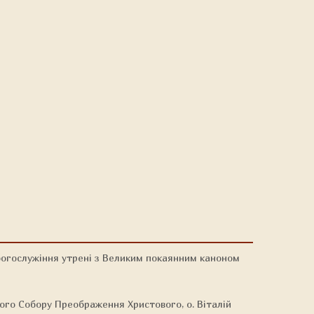
 богослужіння утрені з Великим покаянним каноном
го Собору Преображення Христового, о. Віталій