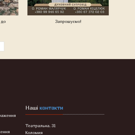
 до
Запрошуємо!
Наші
контакти
раження
Театральна, 31
ження
Коломия