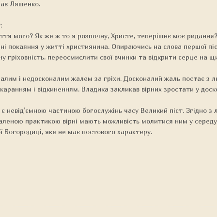
лав Ляшенко.
:
тя мого? Як же ж то я розпочну, Христе, теперішнє моє ридання?
ні покаяння у житті християнина. Опираючись на слова першої піс
ну гріховність, переосмислити свої вчинки та відкрити серце на 
алим і недосконалим жалем за гріхи. Досконалий жаль постає з л
окаранням і відкиненням. Владика закликав вірних зростати у дос
є невід’ємною частиною богослужінь часу Великий піст. Згідно з 
сталеною практикою вірні мають можливість молитися ним у середу
ї Богородиці, яке не має постового характеру.