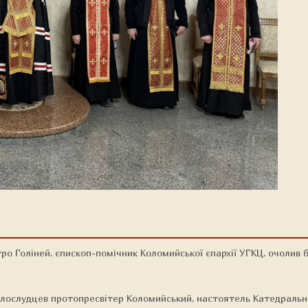
ро Голіней, єпископ-помічник Коломийської єпархії УГКЦ, очолив
лослудцев протопресвітер Коломийський, настоятель Катедрально