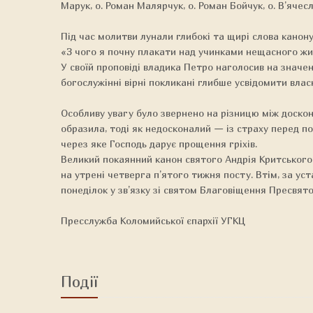
Марук, о. Роман Малярчук, о. Роман Бойчук, о. В’ячес
Під час молитви лунали глибокі та щирі слова канону
«З чого я почну плакати над учинками нещасного жит
У своїй проповіді владика Петро наголосив на значен
богослужінні вірні покликані глибше усвідомити влас
Особливу увагу було звернено на різницю між доскон
образила, тоді як недосконалий — із страху перед п
через яке Господь дарує прощення гріхів.
Великий покаянний канон святого Андрія Критського 
на утрені четверга п’ятого тижня посту. Втім, за у
понеділок у зв’язку зі святом Благовіщення Пресвято
Пресслужба Коломийської єпархії УГКЦ
Події