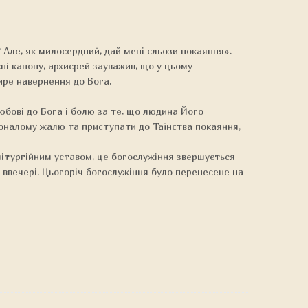
 Але, як милосердний, дай мені сльози покаяння».
ні канону, архиєрей зауважив, що у цьому
щире навернення до Бога.
юбові до Бога і болю за те, що людина Його
коналому жалю та приступати до Таїнства покаяння,
літургійним уставом, це богослужіння звершується
 ввечері. Цьогоріч богослужіння було перенесене на