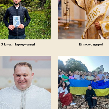
З Днем Народження!
Вітаємо щиро!