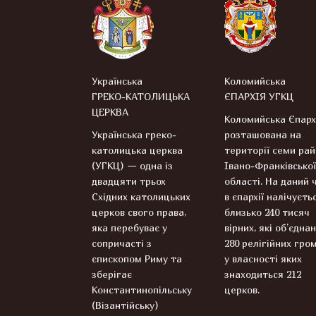
Українська
Коломийська
ГРЕКО-КАТОЛИЦЬКА
ЄПАРХІЯ УГКЦ
ЦЕРКВА
Коломийська Єпарх
Українська греко-
розташована на
католицька церква
території семи рай
(УГКЦ) — одна із
Івано-Франківської
двадцяти трьох
області. На даний 
Східних католицьких
в єпархії налічуєть
церков свого права,
близько 240 тисяч
яка перебуває у
вірних, які об’єднан
сопричасті з
280 релігійних гром
єпископом Риму та
у власності яких
зберігає
знаходиться 212
Константинопільську
церков.
(Візантійську)