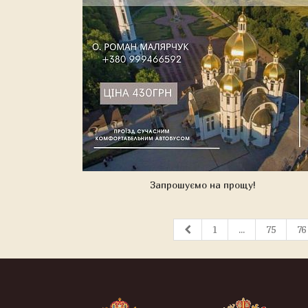
Запрошуємо на прощу!
1
...
75
76