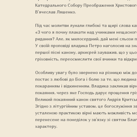
Катедрального Собору Преображення Христового, о
В’ячеслав Ляшенко.
Під час молитви лунали глибокі та щирі слова ка
«З чого я почну плакати над учинками нещасного
ридання? Але, як милосердний, дай мені сльози 
У своїй проповіді владика Петро наголосив на з
першої пісні канону, архиєрей зауважив, що у ць
гріховність, переосмислити свої вчинки та відкр
Особливу увагу було звернено на різницю між д
постає з любові до Бога і болю за те, що людина
покаранням і відкиненням. Владика закликав вір
покаяння, через яке Господь дарує прощення гріх
Великий покаянний канон святого Андрія Критськ
Згідно з літургійним уставом, це богослужіння з
усталеною практикою вірні мають можливість мо
перенесене на понеділок у зв’язку зі святом Бл
характеру.