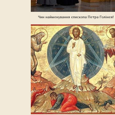
Чин найменування єпископа Петра Голінея!