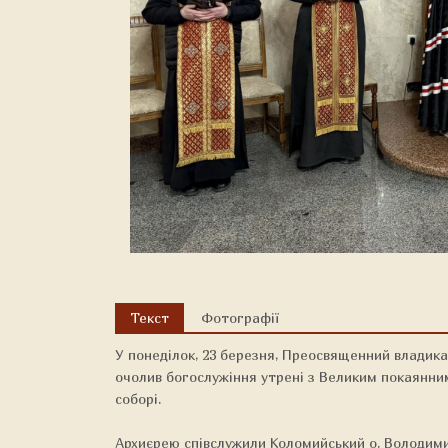
Текст
Фотографії
У понеділок, 23 березня, Преосвященний владика
очолив богослужіння утрені з Великим покаянни
соборі.
Архиєрею співслужили Коломийський о. Володими