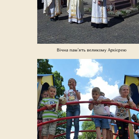
Вічна пам'ять великому Архієрею