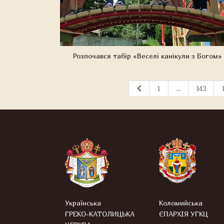
Розпочався табір «Веселі канікули з Богом»
1
...
142
Українська
Коломийська
ГРЕКО-КАТОЛИЦЬКА
ЄПАРХІЯ УГКЦ