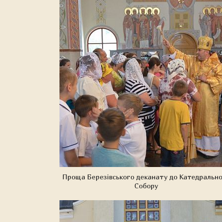
Проща Березівського деканату до Катедральн
Собору