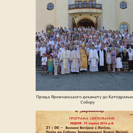
Проща Яремчанського деканату до Катедральн
Собору