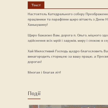
Текст
Настоятель Катедрального собору Преображення 
працівники та парафіяни щиро вітають з Днем На
Ханькушину!
Щиро бажаємо Вам, дорога п. Ольго, міцного здоров
здійснення всіх мрій і задумів, миру і спокою в се
Хай Милостивий Господь щедро благословить Ва
винагородить сторицею за вашу працю, а Пресвя
дорогах!
Многая і благая літ!
Події