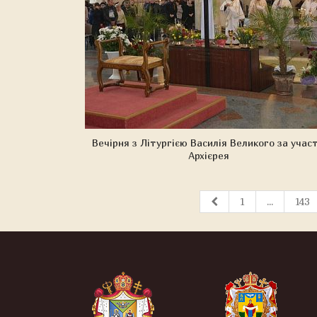
Вечірня з Літургією Василія Великого за учас
Архієрея
1
...
143