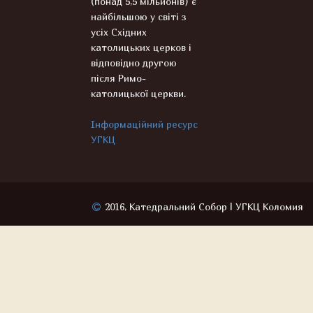
(понад 5,5 мільйонів) є
найбільшою у світі з
усіх Східних
католицьких церков і
відповідно другою
після Римо-
католицької церкви.
Інформаційний ресурс
УГКЦ
2016, Катедральний Собор | УГКЦ Коломия