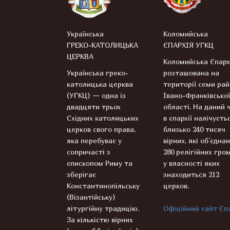
Українська
Коломийська
ГРЕКО-КАТОЛИЦЬКА
ЄПАРХІЯ УГКЦ
ЦЕРКВА
Коломийська Єпарх
Українська греко-
розташована на
католицька церква
території семи рай
(УГКЦ) — одна із
Івано-Франківської
двадцяти трьох
області. На даний 
Східних католицьких
в єпархії налічуєть
церков свого права,
близько 240 тисяч
яка перебуває у
вірних, які об’єднан
сопричасті з
280 релігійних гром
єпископом Риму та
у власності яких
зберігає
знаходиться 212
Константинопільську
церков.
(Візантійську)
літургійну традицію.
Офіційний сайт Єпа
За кількістю вірних