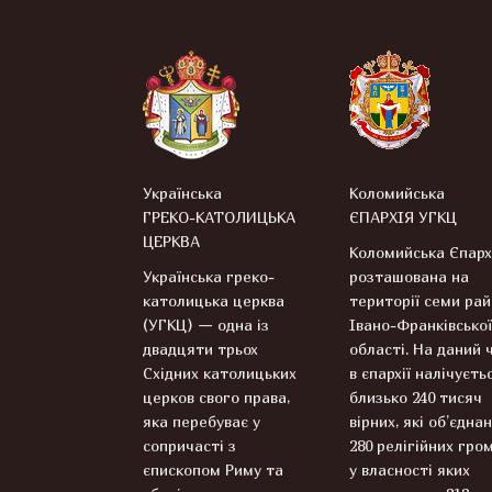
Українська
Коломийська
ГРЕКО-КАТОЛИЦЬКА
ЄПАРХІЯ УГКЦ
ЦЕРКВА
Коломийська Єпарх
Українська греко-
розташована на
католицька церква
території семи рай
(УГКЦ) — одна із
Івано-Франківської
двадцяти трьох
області. На даний 
Східних католицьких
в єпархії налічуєть
церков свого права,
близько 240 тисяч
яка перебуває у
вірних, які об’єднан
сопричасті з
280 релігійних гром
єпископом Риму та
у власності яких