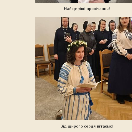
Найщиріші привітання!
Від щирого серця вітаємо!