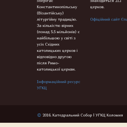
зберігає
знаходиться 212
Константинопільську
церков.
(Візантійську)
літургійну традицію.
Офіційний сайт Єпа
За кількістю вірних
(понад 5,5 мільйонів) є
найбільшою у світі з
усіх Східних
католицьких церков і
відповідно другою
після Римо-
католицької церкви.
Інформаційний ресурс
УГКЦ
2016, Катедральний Собор | УГКЦ Коломия