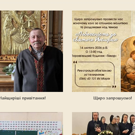
Найщиріші привітання!
Щиро запрошуємо!