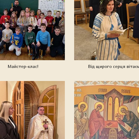
Майстер-клас!
Від щирого серця вітає