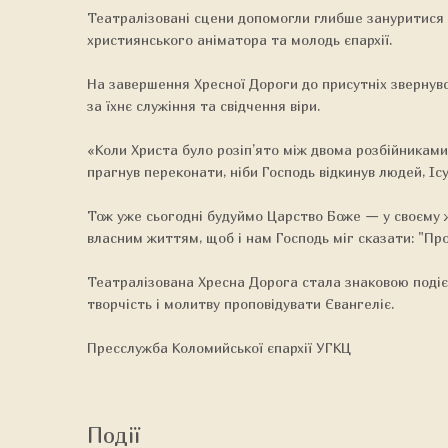
Театралізовані сцени допомогли глибше зануритися у
християнського аніматора та молодь єпархії.
На завершення Хресної Дороги до присутніх звернув
за їхнє служіння та свідчення віри.
«Коли Христа було розіп’ято між двома розбійниками, 
прагнув переконати, ніби Господь відкинув людей, Іс
Тож уже сьогодні будуймо Царство Боже — у своєму ж
власним життям, щоб і нам Господь міг сказати: "Пр
Театралізована Хресна Дорога стала знаковою подією
творчість і молитву проповідувати Євангеліє.
Пресслужба Коломийської єпархії УГКЦ
Події