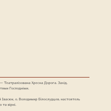
— Театралізована Хресна Дорога. Захід,
стями Господніми.
 Івасюк, о. Володимир Білослудцев, настоятель
та вірні.