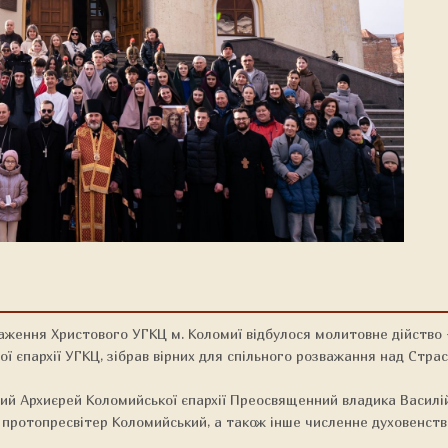
аження Христового УГКЦ м. Коломиї відбулося молитовне дійство 
ї єпархії УГКЦ, зібрав вірних для спільного розважання над Стра
ий Архиєрей Коломийської єпархії Преосвященний владика Василій
ротопресвітер Коломийський, а також інше численне духовенство 