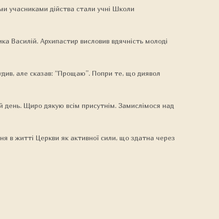
ими учасниками дійства стали учні Школи
ка Василій. Архипастир висловив вдячність молоді
судив, але сказав: “Прощаю”. Попри те, що диявол
й день. Щиро дякую всім присутнім. Замислімося над
ня в житті Церкви як активної сили, що здатна через