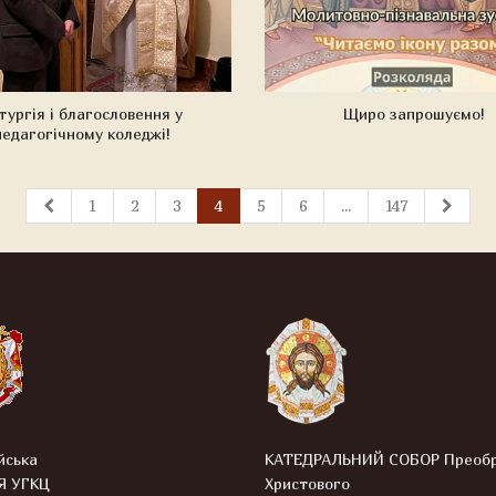
тургія і благословення у
Щиро запрошуємо!
педагогічному коледжі!
1
2
3
4
5
6
...
147
йська
КАТЕДРАЛЬНИЙ СОБОР Преоб
Я УГКЦ
Христового