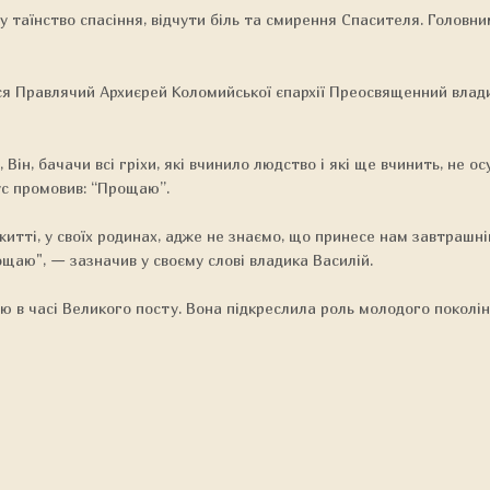
 таїнство спасіння, відчути біль та смирення Спасителя. Головн
ся Правлячий Архиєрей Коломийської єпархії Преосвященний влади
Він, бачачи всі гріхи, які вчинило людство і які ще вчинить, не о
ус промовив: “Прощаю”.
итті, у своїх родинах, адже не знаємо, що принесе нам завтрашні
ощаю", — зазначив у своєму слові владика Василій.
 в часі Великого посту. Вона підкреслила роль молодого поколін