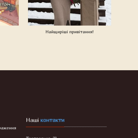
Найщиріші привітання!
Наші
контакти
раження