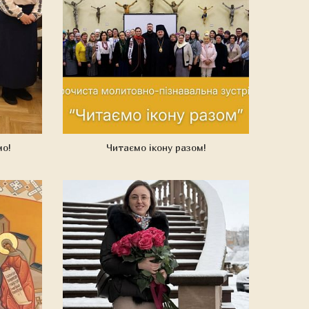
мо!
Читаємо ікону разом!