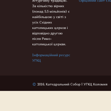
літургійну традицію.
Офіційний сайт Єпа
За кількістю вірних
(понад 5,5 мільйонів) є
найбільшою у світі з
усіх Східних
католицьких церков і
відповідно другою
після Римо-
католицької церкви.
Інформаційний ресурс
УГКЦ
2016, Катедральний Собор | УГКЦ Коломия