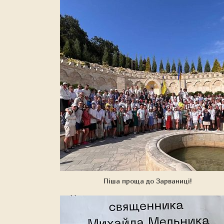
Піша проща до Зарваниці!