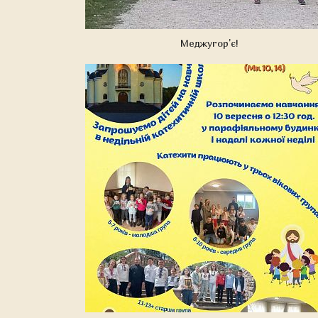
Меджугор'є!