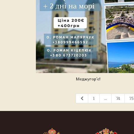
Меджугор'є!
1
...
74
75