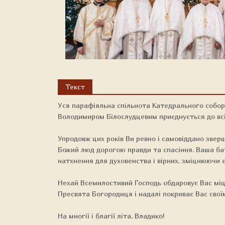
Текст
Уся парафіяльна спільнота Катедрального собор
Володимиром Білослудцевим приєднується до всі
Упродовж цих років Ви ревно і самовіддано звер
Божий люд дорогою правди та спасіння. Ваша бат
натхнення для духовенства і вірних, зміцнюючи єд
Нехай Всемилостивий Господь обдаровує Вас міц
Пресвята Богородиця і надалі покриває Вас свої
На многії і благії літа, Владико!