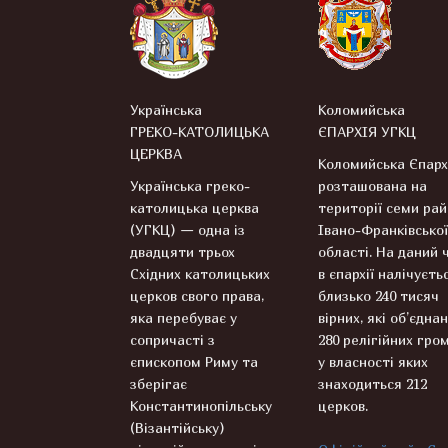
Українська
Коломийська
ГРЕКО-КАТОЛИЦЬКА
ЄПАРХІЯ УГКЦ
ЦЕРКВА
Коломийська Єпарх
Українська греко-
розташована на
католицька церква
території семи рай
(УГКЦ) — одна із
Івано-Франківської
двадцяти трьох
області. На даний 
Східних католицьких
в єпархії налічуєть
церков свого права,
близько 240 тисяч
яка перебуває у
вірних, які об’єднан
сопричасті з
280 релігійних гром
єпископом Риму та
у власності яких
зберігає
знаходиться 212
Константинопільську
церков.
(Візантійську)