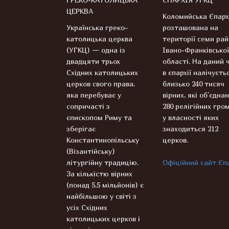
ЦЕРКВА
Коломийська Єпарх
Українська греко-
розташована на
католицька церква
території семи рай
(УГКЦ) — одна із
Івано-Франківської
двадцяти трьох
області. На даний 
Східних католицьких
в єпархії налічуєть
церков свого права,
близько 240 тисяч
яка перебуває у
вірних, які об’єднан
сопричасті з
280 релігійних гром
єпископом Риму та
у власності яких
зберігає
знаходиться 212
Константинопільську
церков.
(Візантійську)
літургійну традицію.
Офіційний сайт Єпа
За кількістю вірних
(понад 5,5 мільйонів) є
найбільшою у світі з
усіх Східних
католицьких церков і