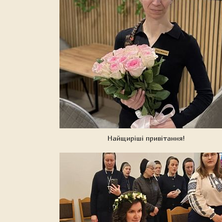
Найщиріші привітання!