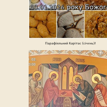
Парафіяльний Карітас (січень)!