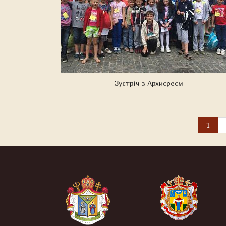
Зустріч з Архиєреєм
1