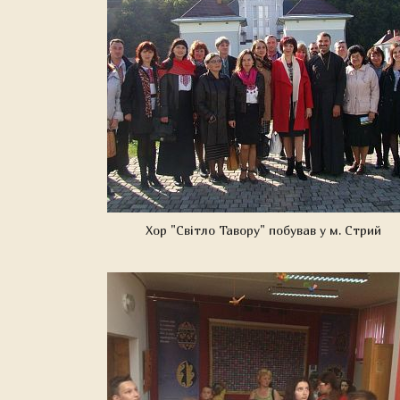
Хор "Світло Тавору" побував у м. Стрий