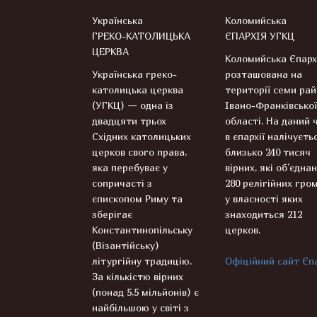
Українська
Коломийська
ГРЕКО-КАТОЛИЦЬКА
ЄПАРХІЯ УГКЦ
ЦЕРКВА
Коломийська Єпарх
Українська греко-
розташована на
католицька церква
території семи рай
(УГКЦ) — одна із
Івано-Франківської
двадцяти трьох
області. На даний 
Східних католицьких
в єпархії налічуєть
церков свого права,
близько 240 тисяч
яка перебуває у
вірних, які об’єднан
сопричасті з
280 релігійних гром
єпископом Риму та
у власності яких
зберігає
знаходиться 212
Константинопільську
церков.
(Візантійську)
літургійну традицію.
Офіційний сайт Єпа
За кількістю вірних
(понад 5,5 мільйонів) є
найбільшою у світі з