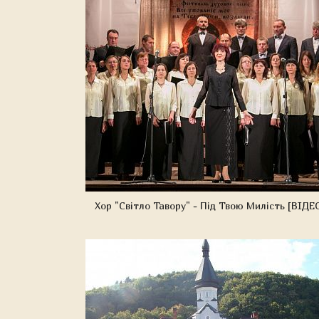
Хор "Світло Тавору" - Під Твою Милість [ВІДЕ