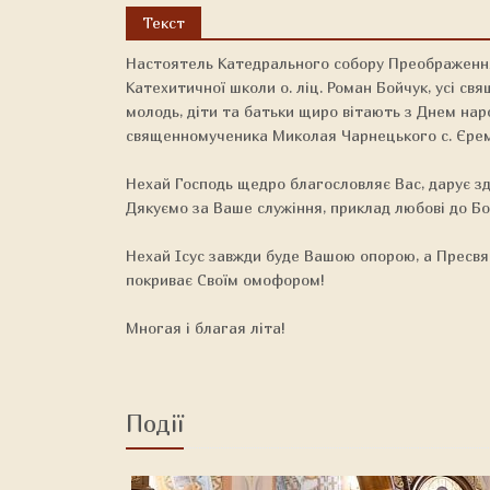
Текст
Настоятель Катедрального собору Преображення
Катехитичної школи о. ліц. Роман Бойчук, усі свя
молодь, діти та батьки щиро вітають з Днем на
священномученика Миколая Чарнецького с. Єре
Нехай Господь щедро благословляє Вас, дарує здо
Дякуємо за Ваше служіння, приклад любові до Бо
Нехай Ісус завжди буде Вашою опорою, а Пресв
покриває Своїм омофором!
Многая і благая літа!
Події