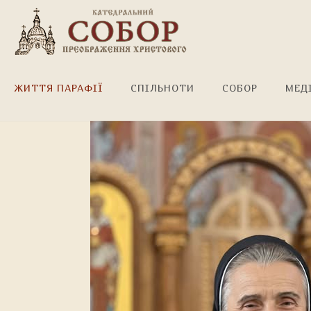
Многая і лагая літ, сест
ЖИТТЯ ПАРАФІЇ
СПІЛЬНОТИ
СОБОР
МЕД