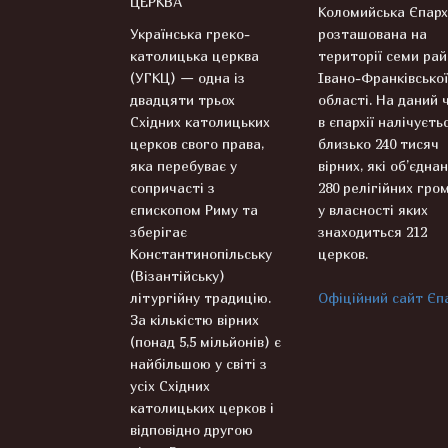
ЦЕРКВА
Коломийська Єпарх
Українська греко-
розташована на
католицька церква
території семи рай
(УГКЦ) — одна із
Івано-Франківської
двадцяти трьох
області. На даний 
Східних католицьких
в єпархії налічуєть
церков свого права,
близько 240 тисяч
яка перебуває у
вірних, які об’єднан
сопричасті з
280 релігійних гром
єпископом Риму та
у власності яких
зберігає
знаходиться 212
Константинопільську
церков.
(Візантійську)
літургійну традицію.
Офіційний сайт Єпа
За кількістю вірних
(понад 5,5 мільйонів) є
найбільшою у світі з
усіх Східних
католицьких церков і
відповідно другою