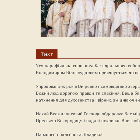
Текст
Уся парафіяльна спільнота Катедрального собор
Володимиром Білослудцевим приєднується до всі
Упродовж цих років Ви ревно і самовіддано звер
Божий люд дорогою правди та спасіння. Ваша бат
натхнення для духовенства і вірних, зміцнюючи єд
Нехай Всемилостивий Господь обдаровує Вас міц
Пресвята Богородиця і надалі покриває Вас свої
На многії і благії літа, Владико!