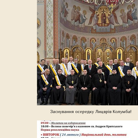
Заснування осередку Лицврів Колумба!