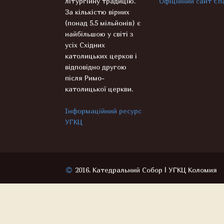
літургійну традицію.
Офіційний сайт Єпа
За кількістю вірних
(понад 5,5 мільйонів) є
найбільшою у світі з
усіх Східних
католицьких церков і
відповідно другою
після Римо-
католицької церкви.
Інформаційний ресурс
УГКЦ
2016, Катедральний Собор | УГКЦ Коломия