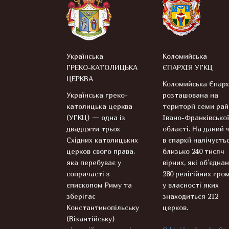
Українська
Коломийська
ГРЕКО-КАТОЛИЦЬКА
ЄПАРХІЯ УГКЦ
ЦЕРКВА
Коломийська Єпарх
Українська греко-
розташована на
католицька церква
території семи рай
(УГКЦ) — одна із
Івано-Франківської
двадцяти трьох
області. На даний 
Східних католицьких
в єпархії налічуєть
церков свого права,
близько 240 тисяч
яка перебуває у
вірних, які об’єднан
сопричасті з
280 релігійних гром
єпископом Риму та
у власності яких
зберігає
знаходиться 212
Константинопільську
церков.
(Візантійську)