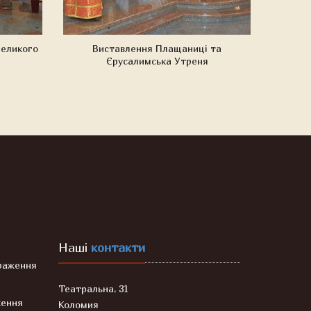
Великого
Виставлення Плащаниці та
Єрусалимська Утреня
Наші
контакти
раження
Театральна, 31
ження
Коломия