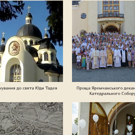
 чування до свята Юди Тадея
Проща Яремчанського декан
Катедрального Собор