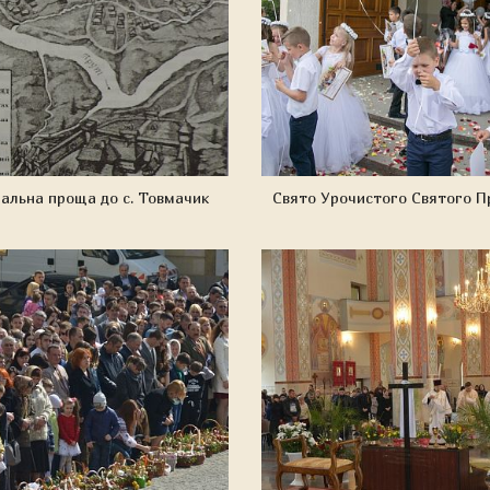
іальна проща до с. Товмачик
Свято Урочистого Святого П