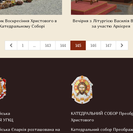
ик Воскресіння Христового в
Вечірня з Літургією Василія 
Катедральному Соборі
за участю Архієрея
1
...
143
144
145
146
147
йська
КАТЕДРАЛЬНИЙ СОБОР Преоб
Я УГКЦ
Христового
ська Єпархія розташована на
Катедральний собор Преобра