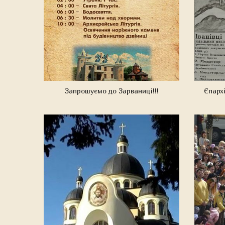
Запрошуємо до Зарваниці!!!
Єпарх