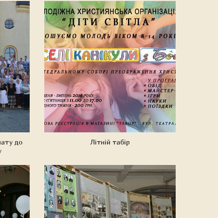
ату до
Літній табір
у