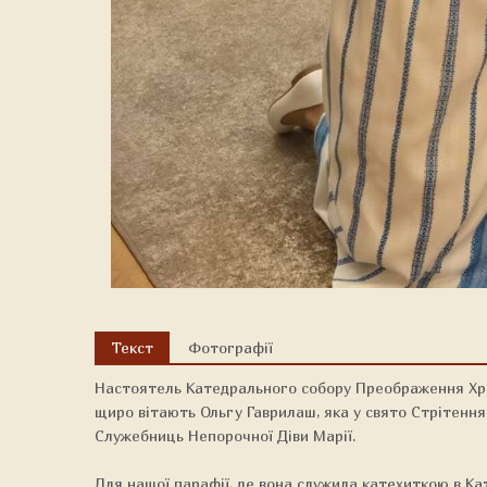
Текст
Фотографії
Настоятель Катедрального собору Преображення Христ
щиро вітають Ольгу Гаврилаш, яка у свято Стрітення
Служебниць Непорочної Діви Марії.
Для нашої парафії, де вона служила катехиткою в К