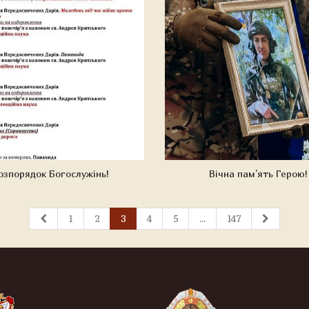
озпорядок Богослужінь!
Вічна пам'ять Герою!
1
2
3
4
5
...
147