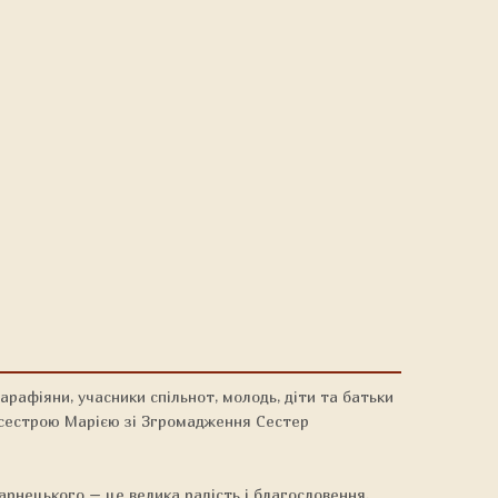
рафіяни, учасники спільнот, молодь, діти та батьки
а сестрою Марією зі Згромадження Сестер
рнецького – це велика радість і благословення.