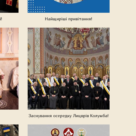
!
Найщиріші привітання!
Заснування осередку Лицврів Колумба!