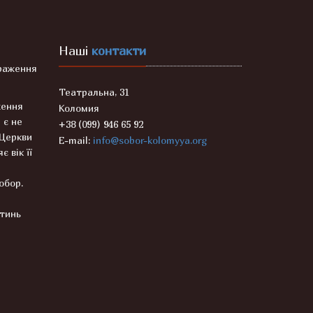
Наші
контакти
раження
Театральна, 31
ження
Коломия
 є не
+38 (099) 946 65 92
 Церкви
E-mail:
info@sobor-kolomyya.org
є вік її
Собор.
ятинь