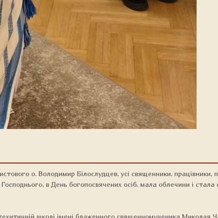
ового о. Володимир Білослудцев, усі священники, працівники, па
 Господнього, в День богопосвячених осіб, мала облечини і стал
атехитичній школі імені блаженного священномученика Миколая Ча