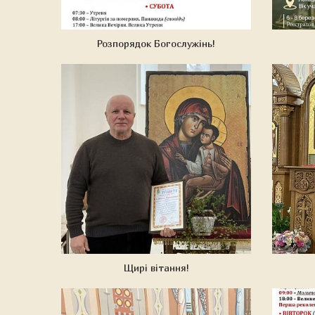
Розпорядок Богослужінь!
Щирі вітання!