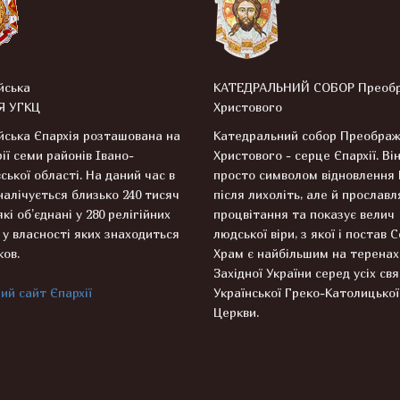
йська
КАТЕДРАЛЬНИЙ СОБОР Преоб
Я УГКЦ
Христового
ська Єпархія розташована на
Катедральний собор Преобра
ії семи районів Івано-
Христового - серце Єпархії. Він
ської області. На даний час в
просто символом відновлення
 налічується близько 240 тисяч
після лихоліть, але й прославля
які об’єднані у 280 релігійних
процвітання та показує велич
 у власності яких знаходиться
людської віри, з якої і постав 
ков.
Храм є найбільшим на теренах
Західної України серед усіх св
ий сайт Єпархії
Української Греко-Католицької
Церкви.