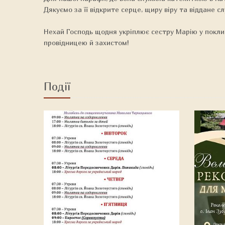
Дякуємо за її відкрите серце, щиру віру та віддане сл
Нехай Господь щодня укріплює сестру Марію у поклика
провідницею й захистом!
Події