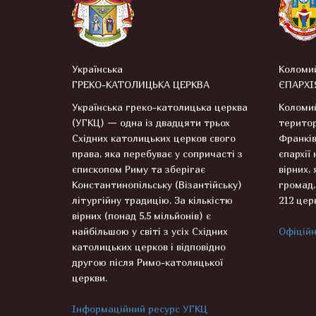
Українська
Коломи
ГРЕКО-КАТОЛИЦЬКА ЦЕРКВА
ЄПАРХІ
Українська греко-католицька церква
Коломий
(УГКЦ) — одна із двадцяти трьох
територ
Східних католицьких церков свого
Франків
права, яка перебуває у сопричасті з
єпархії
єпископом Риму та зберігає
вірних, 
Константинопільську (Візантійську)
громад,
літургійну традицію. За кількістю
212 цер
вірних (понад 5,5 мільйонів) є
найбільшою у світі з усіх Східних
Офіційн
католицьких церков і відповідно
другою після Римо-католицької
церкви.
Інформаційний ресурс УГКЦ