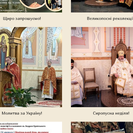
Щиро запрошуємо!
Великопосні реколекції
Молитва за Україну!
Сиропусна неділя!