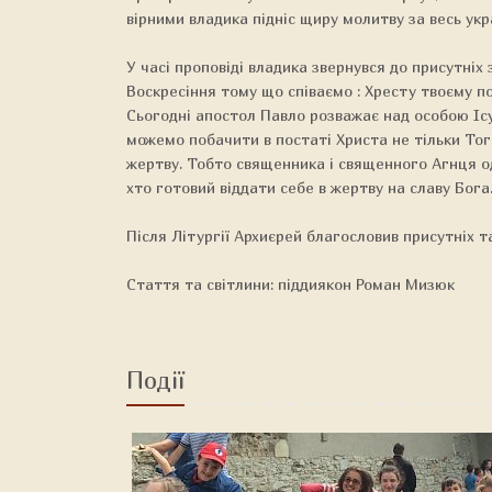
вірними владика підніс щиру молитву за весь укр
У часі проповіді владика звернувся до присутніх 
Воскресіння тому що співаємо : Хресту твоєму по
Сьогодні апостол Павло розважає над особою Іс
можемо побачити в постаті Христа не тільки Того
жертву. Тобто священника і священного Агнця од
хто готовий віддати себе в жертву на славу Бога..
Після Літургії Архиєрей благословив присутніх т
Стаття та світлини: піддиякон Роман Мизюк
Події