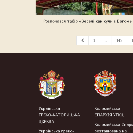
Розпочався табір «Веселі канікули з Богом»
1
...
142
Українська
Коломийська
ГРЕКО-КАТОЛИЦЬКА
ЄПАРХІЯ УГКЦ
ЦЕРКВА
Коломийська Єпарх
Українська греко-
розташована на