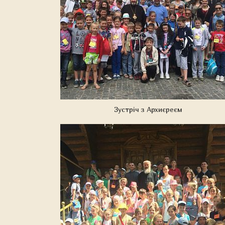
Зустріч з Архиєреєм