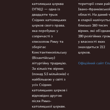
католицька церква
території семи рай
(УГКЦ) — одна із
Івано-Франківської
двадцяти трьох
області. На даний 
Східних католицьких
в єпархії налічуєть
церков свого права,
близько 240 тисяч
яка перебуває у
вірних, які об’єднан
сопричасті з
280 релігійних гром
єпископом Риму та
у власності яких
зберігає
знаходиться 212
Константинопільську
церков.
(Візантійську)
літургійну традицію.
Офіційний сайт Єпа
За кількістю вірних
(понад 5,5 мільйонів) є
найбільшою у світі з
усіх Східних
католицьких церков і
відповідно другою
після Римо-
католицької церкви.