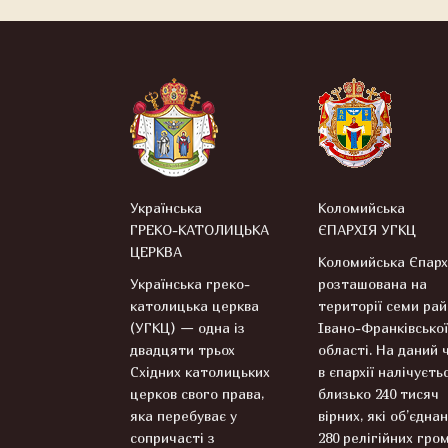
Українська
Коломийська
ГРЕКО-КАТОЛИЦЬКА
ЄПАРХІЯ УГКЦ
ЦЕРКВА
Коломийська Єпарх
Українська греко-
розташована на
католицька церква
території семи рай
(УГКЦ) — одна із
Івано-Франківської
двадцяти трьох
області. На даний 
Східних католицьких
в єпархії налічуєть
церков свого права,
близько 240 тисяч
яка перебуває у
вірних, які об’єднан
сопричасті з
280 релігійних гром