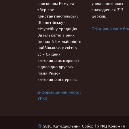
єпископом Риму та
у власності яких
зберігає
знаходиться 212
Константинопільську
церков.
(Візантійську)
літургійну традицію.
Офіційний сайт Єпа
За кількістю вірних
(понад 5,5 мільйонів) є
найбільшою у світі з
усіх Східних
католицьких церков і
відповідно другою
після Римо-
католицької церкви.
Інформаційний ресурс
УГКЦ
2016, Катедральний Собор | УГКЦ Коломия