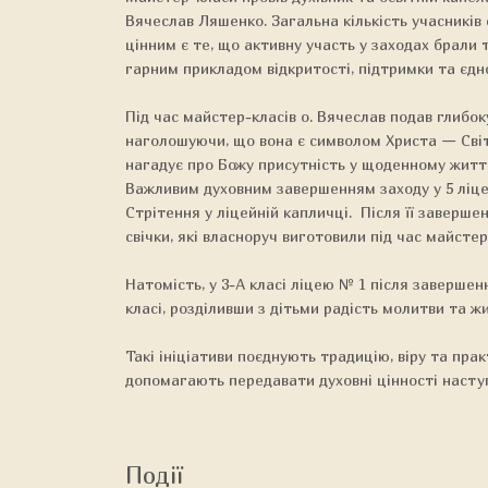
Вячеслав Ляшенко. Загальна кількість учасників 
цінним є те, що активну участь у заходах брали 
гарним прикладом відкритості, підтримки та єдно
Під час майстер-класів о. Вячеслав подав глибок
наголошуючи, що вона є символом Христа — Світл
нагадує про Божу присутність у щоденному житті
Важливим духовним завершенням заходу у 5 ліцеї
Стрітення у ліцейній капличці. Після її заверше
свічки, які власноруч виготовили під час майстер
Натомість, у 3-А класі ліцею № 1 після завершен
класі, розділивши з дітьми радість молитви та ж
Такі ініціативи поєднують традицію, віру та пра
допомагають передавати духовні цінності насту
Події