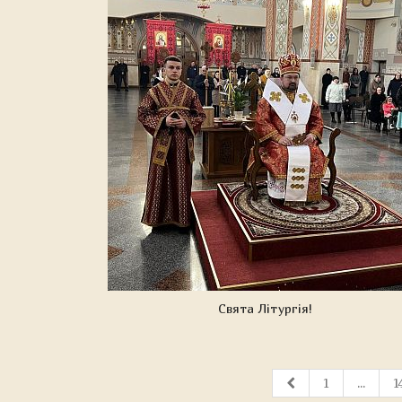
Свята Літургія!
1
...
1