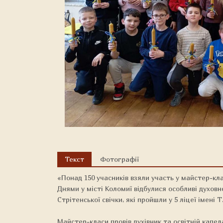
Текст
Фотографії
«Понад 150 учасників взяли участь у майстер-кла
Днями у місті Коломиї відбулися особливі духов
Стрітенської свічки, які пройшли у 5 ліцеї імені 
Майстер-класи провів духівник та освітній капел