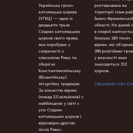
Українська греко-
розташована на
католицька церква
території семи рай
(УГКЦ) — одна із
Івано-Франківської
двадцяти трьох
області. На даний 
Східних католицьких
в єпархії налічуєть
церков свого права,
близько 240 тисяч
яка перебуває у
вірних, які об’єднан
сопричасті з
280 релігійних гром
єпископом Риму та
у власності яких
зберігає
знаходиться 212
Константинопільську
церков.
(Візантійську)
літургійну традицію.
Офіційний сайт Єпа
За кількістю вірних
(понад 5,5 мільйонів) є
найбільшою у світі з
усіх Східних
католицьких церков і
відповідно другою
після Римо-