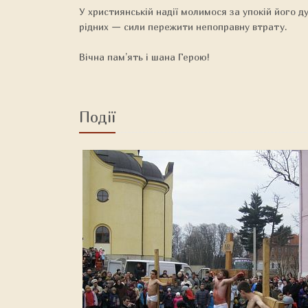
У християнській надії молимося за упокій його д
рідних — сили пережити непоправну втрату.
Вічна пам’ять і шана Герою!
Події