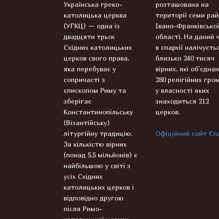
Українська греко-
розташована на
католицька церква
території семи рай
(УГКЦ) — одна із
Івано-Франківської
двадцяти трьох
області. На даний 
Східних католицьких
в єпархії налічуєть
церков свого права,
близько 240 тисяч
яка перебуває у
вірних, які об’єднан
сопричасті з
280 релігійних гром
єпископом Риму та
у власності яких
зберігає
знаходиться 212
Константинопільську
церков.
(Візантійську)
літургійну традицію.
Офіційний сайт Єпа
За кількістю вірних
(понад 5,5 мільйонів) є
найбільшою у світі з
усіх Східних
католицьких церков і
відповідно другою
після Римо-