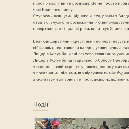
простір молитви та роздумів. Це не просто процес
часі Великого посту.
Ступаючи вулицями рідного міста, разом з Влад
стацією, слухаючи розважання, які виголошували 
повертались в ті далекі роки, коли Ісус Христос
Великий дерев’яний хрест, який по черзі несуть п
військові, представники влади, духовенство, а та
Лицарів Колумба імені святого священномученик
Лицарів Колумба Катедрального Собору Преобра
також несе свій «хрест» у повсякденному житті,
з покаянними піснями, що відлунюють між будин
з молитвами за воїнів та постраждалих від війни.
Події