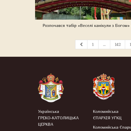
Розпочався табір «Веселі канікули з Богом»
1
...
142
Українська
Коломийська
ГРЕКО-КАТОЛИЦЬКА
ЄПАРХІЯ УГКЦ
ЦЕРКВА
Коломийська Єпарх