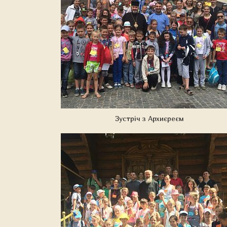
Зустріч з Архиєреєм